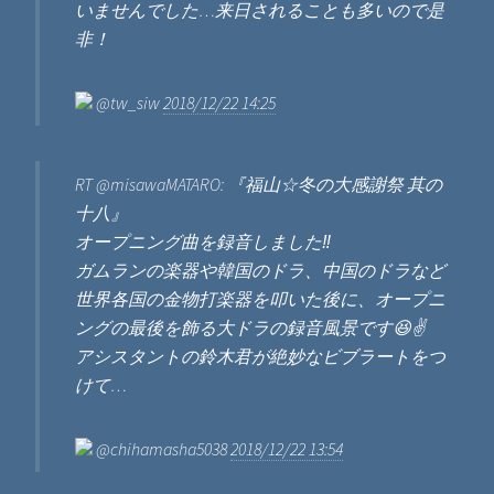
いませんでした…来日されることも多いので是
非！
@tw_siw
2018/12/22 14:25
RT @misawaMATARO: 『福山☆冬の大感謝祭 其の
十八』
オープニング曲を録音しました‼️
ガムランの楽器や韓国のドラ、中国のドラなど
世界各国の金物打楽器を叩いた後に、オープニ
ングの最後を飾る大ドラの録音風景です😆✌️
アシスタントの鈴木君が絶妙なビブラートをつ
けて…
@chihamasha5038
2018/12/22 13:54