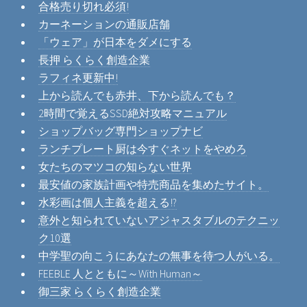
合格売り切れ必須!
カーネーションの通販店舗
「ウェア」が日本をダメにする
長押 らくらく創造企業
ラフィネ更新中!
上から読んでも赤井、下から読んでも？
2時間で覚えるSSD絶対攻略マニュアル
ショップバッグ専門ショップナビ
ランチプレート厨は今すぐネットをやめろ
女たちのマツコの知らない世界
最安値の家族計画や特売商品を集めたサイト。
水彩画は個人主義を超える!?
意外と知られていないアジャスタブルのテクニッ
ク10選
中学聖の向こうにあなたの無事を待つ人がいる。
FEEBLE 人とともに～With Human～
御三家 らくらく創造企業