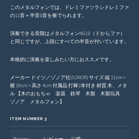
このメタルフォンでは、ドレミファソラシドレミファ
の11音＋半音8音を奏でられます。
演奏できる音階はメタルフォンNG10（ドからファ）
と同じですが、上段にすべての半音が付いています。
本格的に演奏を楽しみたい方におススメです。
メーカー ドイツ／ゾノア社(SONOR) サイズ 縦 21cm ×
横 30cm × 高さ 4cm 付属品 打棒2本付き 材質 木、メタ
ル 【木のおもちゃ 楽器 鉄琴 木製 木製玩具
ゾノア メタルフォン】
ITEM NUMBER 3
Review
レビュー
52件