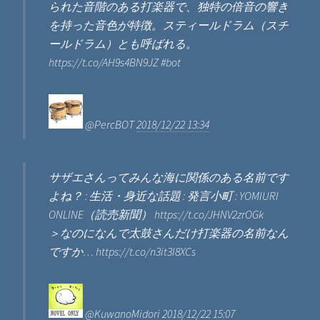
られた音階のある打楽器で、独特の倍音の響き
を持った音色が特徴。スティールドラム（スチ
ールドラム）とも呼ばれる。
https://t.co/AH9s4BN9JZ #bot
@PercBOT
2018/12/22 13:34
サザエさんってみんな海に関係のある名前です
よね？ : 生活・身近な話題 : 発言小町 : YOMIURI
ONLINE（読売新聞） https://t.co/JHNV2zrOGk
＞なのになんで太鼓さんだけ打楽器の名前なん
ですか… https://t.co/n3it3I8XCs
@KuwanoMidori
2018/12/22 15:07