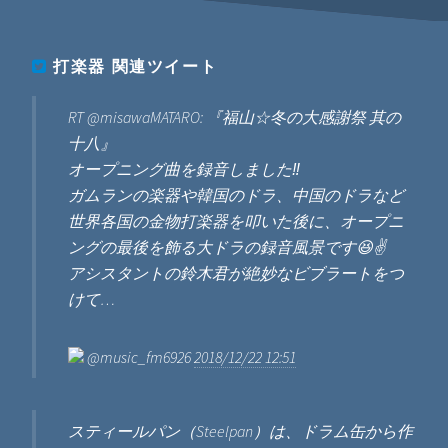
打楽器
関連ツイート
RT @misawaMATARO: 『福山☆冬の大感謝祭 其の
十八』
オープニング曲を録音しました‼️
ガムランの楽器や韓国のドラ、中国のドラなど
世界各国の金物打楽器を叩いた後に、オープニ
ングの最後を飾る大ドラの録音風景です😆✌️
アシスタントの鈴木君が絶妙なビブラートをつ
けて…
@music_fm6926
2018/12/22 12:51
スティールパン（Steelpan）は、ドラム缶から作