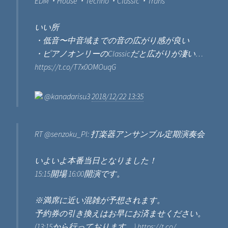
EDM・House・Techno・Classic・Trans
いい所
・低音〜中音域までの音の広がり感が良い
・ピアノオンリーのClassicだと広がりが凄い…
https://t.co/T7x0OMOuqG
@kanadarisu3
2018/12/22 13:35
RT @senzoku_PI: 打楽器アンサンブル定期演奏会
いよいよ本番当日となりました！
15:15開場 16:00開演です。
※満席に近い混雑が予想されます。
予約券の引き換えはお早にお済ませください。
(13:15から行っております。) https://t.co/…