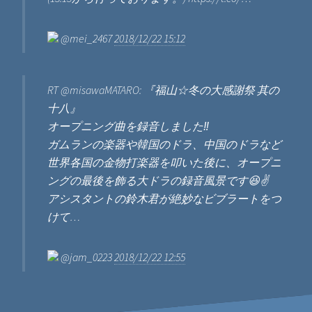
@mei_2467
2018/12/22 15:12
RT @misawaMATARO: 『福山☆冬の大感謝祭 其の
十八』
オープニング曲を録音しました‼️
ガムランの楽器や韓国のドラ、中国のドラなど
世界各国の金物打楽器を叩いた後に、オープニ
ングの最後を飾る大ドラの録音風景です😆✌️
アシスタントの鈴木君が絶妙なビブラートをつ
けて…
@jam_0223
2018/12/22 12:55