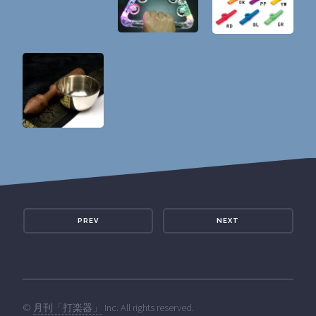
PREV
NEXT
©
月刊「打楽器」
Inc. All rights reserved.