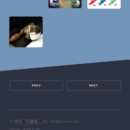
PREV
NEXT
©
月刊「打楽器」
Inc. All rights reserved.
Design:
HTML5 UP