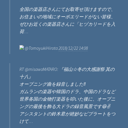
全国の楽器店さんにてお取寄せ頂けますので、
お住まいの地域にオーボエリードがない皆様、
ぜひお近くの楽器店さんに「ヒヅカリードを入
荷…
@TomoyukiHirota
2018/12/22 14:08
RT @misawaMATARO: 『福山☆冬の大感謝祭 其の
十八』
オープニング曲を録音しました‼️
ガムランの楽器や韓国のドラ、中国のドラなど
世界各国の金物打楽器を叩いた後に、オープニ
ングの最後を飾る大ドラの録音風景です😆✌️
アシスタントの鈴木君が絶妙なビブラートをつ
けて…