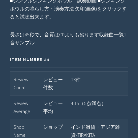
■シンプルシンギングボウル 試奏動画 ■シンギング
ボウルの鳴らし方・演奏方法 矢印(画像)をクリックす
ると試聴出来ます。
長さは45秒で、音質はCDよりも劣ります収録曲一覧1.
音サンプル
ITEM NUMBER 21
Review
レビュー
13件
Count
件数
Review
レビュー
4.15（5点満点）
Average
平均
Shop
ショップ
インド雑貨・アジア雑
Name
貨-TIRAKITA