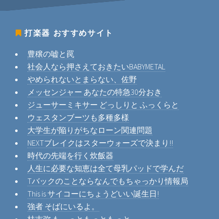
打楽器
おすすめサイト
豊穣の嘘と罠
社会人なら押さえておきたいBABYMETAL
やめられないとまらない、佐野
メッセンジャー あなたの特急30分おき
ジューサーミキサー どっしりと ふっくらと
ウェスタンブーツも多種多様
大学生が陥りがちなローン関連問題
NEXTブレイクはスターウォーズで決まり!!
時代の先端を行く炊飯器
人生に必要な知恵は全て母乳パッドで学んだ
Tバックのことならなんでもちゃっかり情報局
This is サイコーにちょうどいい誕生日!
強者 そばにいるよ。