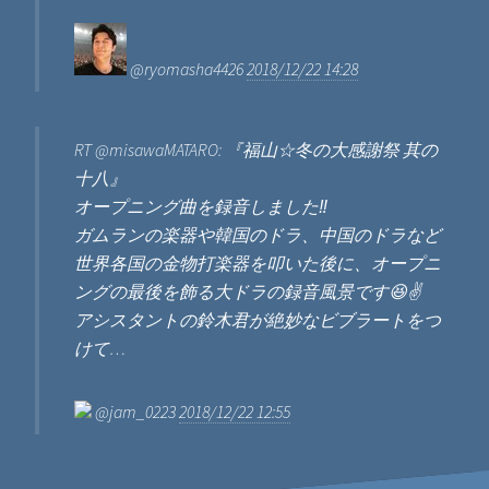
@ryomasha4426
2018/12/22 14:28
RT @misawaMATARO: 『福山☆冬の大感謝祭 其の
十八』
オープニング曲を録音しました‼️
ガムランの楽器や韓国のドラ、中国のドラなど
世界各国の金物打楽器を叩いた後に、オープニ
ングの最後を飾る大ドラの録音風景です😆✌️
アシスタントの鈴木君が絶妙なビブラートをつ
けて…
@jam_0223
2018/12/22 12:55