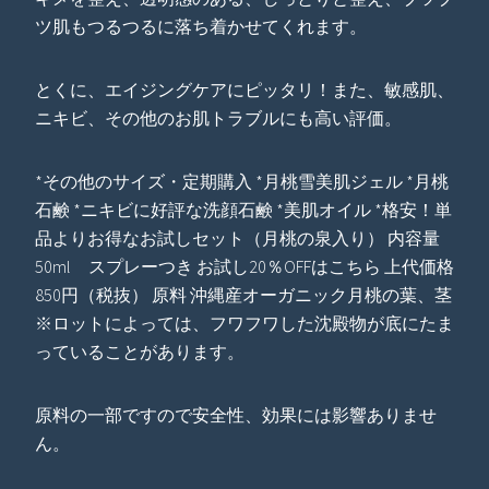
ツ肌もつるつるに落ち着かせてくれます。
とくに、エイジングケアにピッタリ！また、敏感肌、
ニキビ、その他のお肌トラブルにも高い評価。
*その他のサイズ・定期購入 *月桃雪美肌ジェル *月桃
石鹸 *ニキビに好評な洗顔石鹸 *美肌オイル *格安！単
品よりお得なお試しセット（月桃の泉入り） 内容量
50ml スプレーつき お試し20％OFFはこちら 上代価格
850円（税抜） 原料 沖縄産オーガニック月桃の葉、茎
※ロットによっては、フワフワした沈殿物が底にたま
っていることがあります。
原料の一部ですので安全性、効果には影響ありませ
ん。