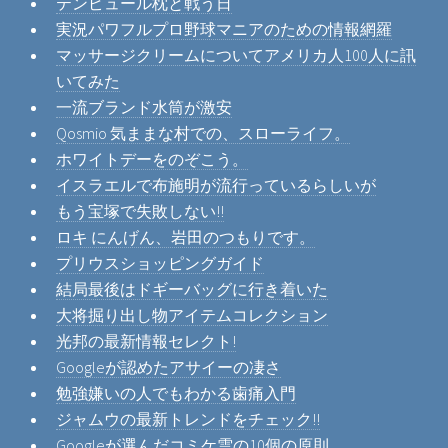
テンピュール枕と戦う日
実況パワフルプロ野球マニアのための情報網羅
マッサージクリームについてアメリカ人100人に訊
いてみた
一流ブランド水筒が激安
Qosmio 気ままな村での、スローライフ。
ホワイトデーをのぞこう。
イスラエルで布施明が流行っているらしいが
もう宝塚で失敗しない!!
ロキ にんげん、岩田のつもりです。
プリウスショッピングガイド
結局最後はドギーバッグに行き着いた
大将掘り出し物アイテムコレクション
光邦の最新情報セレクト!
Googleが認めたアサイーの凄さ
勉強嫌いの人でもわかる歯痛入門
ジャムウの最新トレンドをチェック!!
Googleが選んだコミケ雲の10個の原則