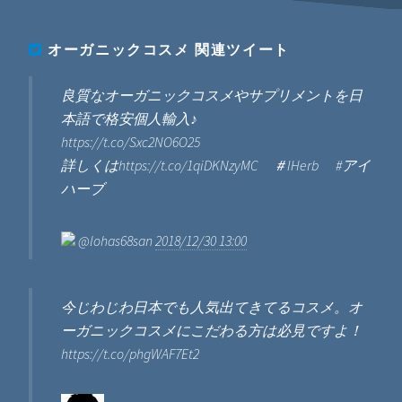
オーガニックコスメ
関連ツイート
良質なオーガニックコスメやサプリメントを日
本語で格安個人輸入♪
https://t.co/Sxc2NO6O25
詳しくはhttps://t.co/1qiDKNzyMC ＃IHerb #アイ
ハーブ
@lohas68san
2018/12/30 13:00
今じわじわ日本でも人気出てきてるコスメ。オ
ーガニックコスメにこだわる方は必見ですよ！
https://t.co/phgWAF7Et2