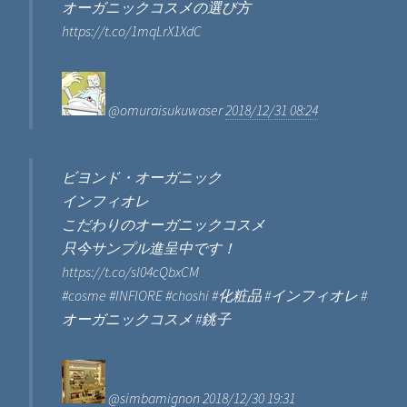
オーガニックコスメの選び方
https://t.co/1mqLrX1XdC
@omuraisukuwaser
2018/12/31 08:24
ビヨンド・オーガニック
インフィオレ
こだわりのオーガニックコスメ
只今サンプル進呈中です！
https://t.co/sl04cQbxCM
#cosme #INFIORE #choshi #化粧品 #インフィオレ #
オーガニックコスメ #銚子
@simbamignon
2018/12/30 19:31