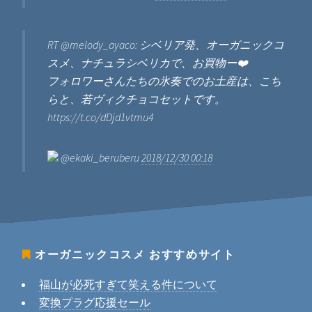
RT @melody_ayaco: シベリア発、オーガニックコ
スメ、ナチュラシベリカで、お買物ー❤️
フォロワーさんたちの氷奏でのお土産は、こち
らと、若ヴィクチョコセットです。
https://t.co/dDjd1vtmu4
@ekaki_beruberu
2018/12/30 00:18
オーガニックコスメ
おすすめサイト
福山が必死すぎて笑える件について
変換プラグ応援セール