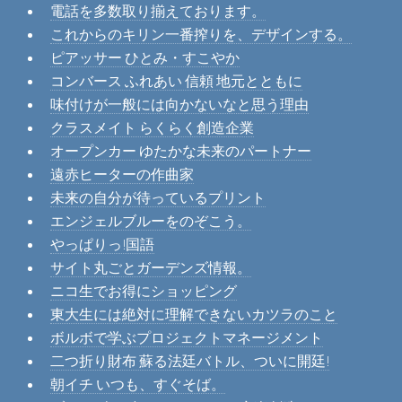
電話を多数取り揃えております。
これからのキリン一番搾りを、デザインする。
ピアッサー ひとみ・すこやか
コンバース ふれあい 信頼 地元とともに
味付けが一般には向かないなと思う理由
クラスメイト らくらく創造企業
オープンカー ゆたかな未来のパートナー
遠赤ヒーターの作曲家
未来の自分が待っているプリント
エンジェルブルーをのぞこう。
やっぱりっ!国語
サイト丸ごとガーデンズ情報。
ニコ生でお得にショッピング
東大生には絶対に理解できないカツラのこと
ボルボで学ぶプロジェクトマネージメント
二つ折り財布 蘇る法廷バトル、ついに開廷!
朝イチ いつも、すぐそば。