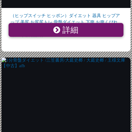
（ヒップスイッチ ヒッポン）ダイエット 器具 ヒップア
ップ 美尻 お尻尻トレ 骨盤ダイエット 下腹 お腹くびれ
詳細
ウエスト 引締めプロイデア PROIDEA ドリーム 松尾タ
カシ（送料無料）