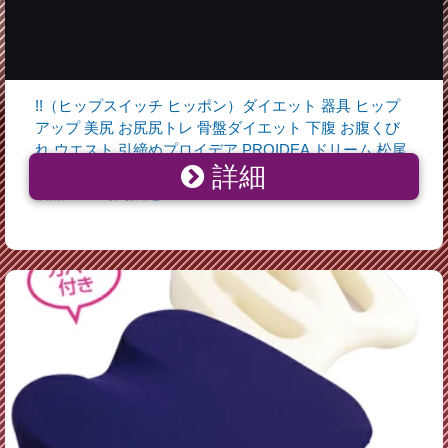
!!（ヒップスイッチ ヒッポン）ダイエット 器具 ヒップ
アップ 美尻 お尻尻トレ 骨盤ダイエット 下腹 お腹くび
れ ウエスト 引締めプロイデア PROIDEA ドリーム 松尾
詳細
タカシ（送料無料） 激安 特価品 sale 時間限定 激安 特
価品 sale 時間限定