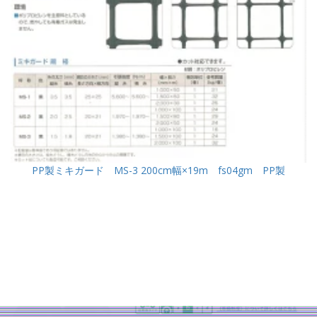
PP製ミキガード MS-3 200cm幅×19m fs04gm PP製